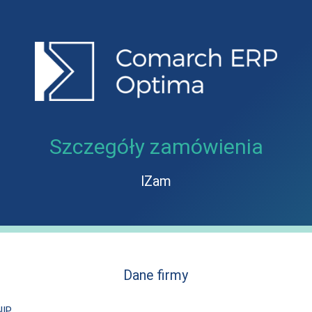
Szczegóły zamówienia
IZam
Dane firmy
NIP